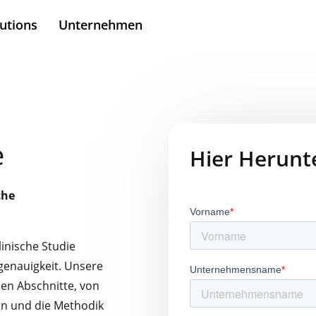
utions
Unternehmen
e
Hier Herunt
che
linische Studie
lgenauigkeit. Unsere
hen Abschnitte, von
gn und die Methodik