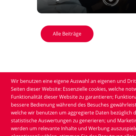
Alle Beiträge
Wir benutzen eine eigene Auswahl an eigenen und Drit
Seiten dieser Website: Essenzielle cookies, welche not
Funktionalität dieser Website zu garantieren; Funktion
bessere Bedienung während des Besuches gewährleist
Product
Infor
welche wir benutzen um aggregierte Daten bezüglich 
Service
Datens
statistische Auswertungen zu generieren; und Marketi
Software
Impre
werden um relevante Inhalte und Werbung auszuspiele