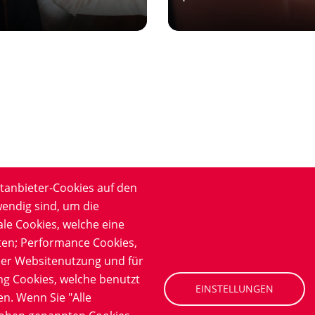
tanbieter-Cookies auf den
wendig sind, um die
ale Cookies, welche eine
en; Performance Cookies,
mation
Company
der Websitenutzung und für
chutzerklärung
Experten kontaktieren
ng Cookies, welche benutzt
EINSTELLUNGEN
ssum
Allgemeine Kontaktanfrage
n. Wenn Sie "Alle