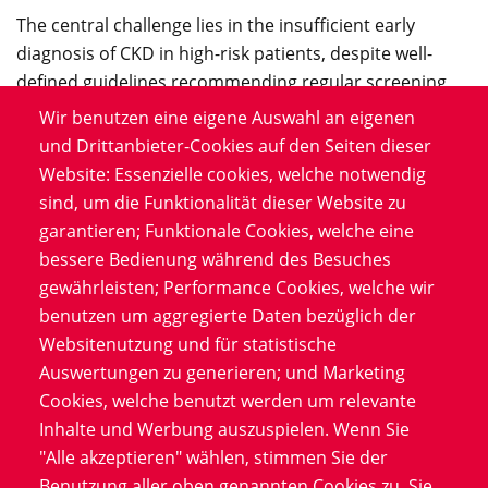
The central challenge lies in the insufficient early
diagnosis of CKD in high-risk patients, despite well-
defined guidelines recommending regular screening
and monitoring. AstraZeneca’s hypothesis suggests
Wir benutzen eine eigene Auswahl an eigenen
that the issue is not only a lack of awareness among
und Drittanbieter-Cookies auf den Seiten dieser
patients but also an educational gap among
Website: Essenzielle cookies, welche notwendig
physicians, leading to underutilization of guideline-
sind, um die Funktionalität dieser Website zu
recommended testing. As a result, many patients
garantieren; Funktionale Cookies, welche eine
remain undiagnosed, with CKD concealed until it
bessere Bedienung während des Besuches
reaches more advanced stages.
gewährleisten; Performance Cookies, welche wir
benutzen um aggregierte Daten bezüglich der
From a data perspective, analyzing real-world data
Websitenutzung und für statistische
(RWD) across thousands of general practitioner
Auswertungen zu generieren; und Marketing
practices required advanced capabilities. The project
Cookies, welche benutzt werden um relevante
involved handling anonymized electronic patient
Inhalte und Werbung auszuspielen. Wenn Sie
records at scale, ensuring robust data extraction,
"Alle akzeptieren" wählen, stimmen Sie der
processing, and interpretation.
Benutzung aller oben genannten Cookies zu. Sie