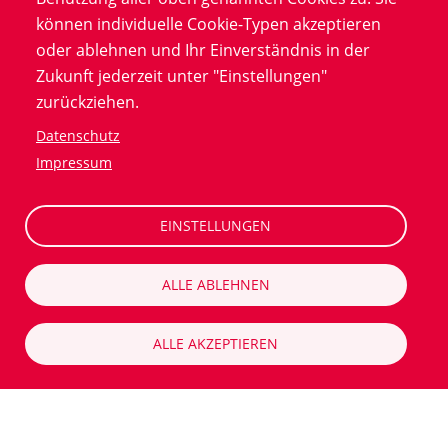
können individuelle Cookie-Typen akzeptieren
oder ablehnen und Ihr Einverständnis in der
Zukunft jederzeit unter "Einstellungen"
zurückziehen.
Datenschutz
Impressum
EINSTELLUNGEN
ALLE ABLEHNEN
Solution
ALLE AKZEPTIEREN
Alcedis, in collaboration with CGM’s intermedix and
supported by advanced AI-driven analytics, conducted
a retrospective cross-sectional study based on