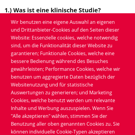
1.) Was ist eine klinische Studie?
Eine klinische Studie bezeichnet eine wissenschaftliche
Wir benutzen eine eigene Auswahl an eigenen
Untersuchung mit Arzneimitteln an menschlichen
und Drittanbieter-Cookies auf den Seiten dieser
Probanden, die freiwillig daran teilnehmen. Außerdem
Website: Essenzielle cookies, welche notwendig
schließen klinische Studien die Forschung mit
sind, um die Funktionalität dieser Website zu
menschlichem biologischem Material und
garantieren; Funktionale Cookies, welche eine
gesundheitsbezogenen Patientendaten ein. Ziel ist
bessere Bedienung während des Besuches
dabei, die Wirksamkeit von neuen Arzneimitteln
gewährleisten; Performance Cookies, welche wir
nachzuweisen und deren Sicherheit zu überprüfen, um
benutzen um aggregierte Daten bezüglich der
Gesundheit, Prävention, Diagnose, Heilung und
Websitenutzung und für statistische
Versorgung von Krankheiten zu verbessern. Zur
Auswertungen zu generieren; und Marketing
Entwicklung und Zulassung neuer Medikamente sind
Cookies, welche benutzt werden um relevante
klinische Studien unverzichtbar und gelten als
Inhalte und Werbung auszuspielen. Wenn Sie
Voraussetzung für die behördliche Zulassung.
"Alle akzeptieren" wählen, stimmen Sie der
Benutzung aller oben genannten Cookies zu. Sie
Es gibt unterschiedliche klinische Studien. So
können individuelle Cookie-Typen akzeptieren