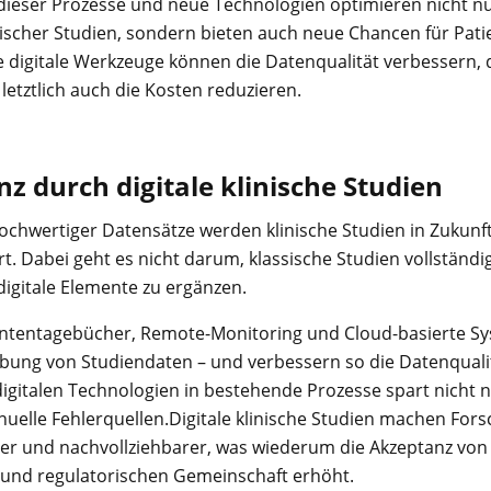
g dieser Prozesse und neue Technologien optimieren nicht nu
nischer Studien, sondern bieten auch neue Chancen für Pat
 digitale Werkzeuge können die Datenqualität verbessern, 
etztlich auch die Kosten reduzieren.
nz durch digitale klinische Studien
v hochwertiger Datensätze werden klinische Studien in Zuku
rt. Dabei geht es nicht darum, klassische Studien vollständi
digitale Elemente zu ergänzen.
ententagebücher, Remote-Monitoring und Cloud-basierte S
ebung von Studiendaten – und verbessern so die Datenqualit
digitalen Technologien in bestehende Prozesse spart nicht n
uelle Fehlerquellen.Digitale klinische Studien machen Fo
r und nachvollziehbarer, was wiederum die Akzeptanz von 
 und regulatorischen Gemeinschaft erhöht.