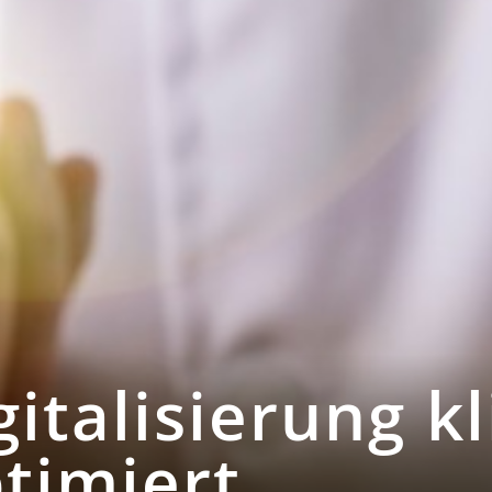
gitalisierung k
timiert