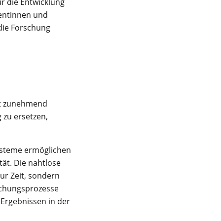
r die Entwicklung
ientinnen und
die Forschung
nft zunehmend
g zu ersetzen,
ysteme ermöglichen
ät. Die nahtlose
ur Zeit, sondern
rschungsprozesse
Ergebnissen in der