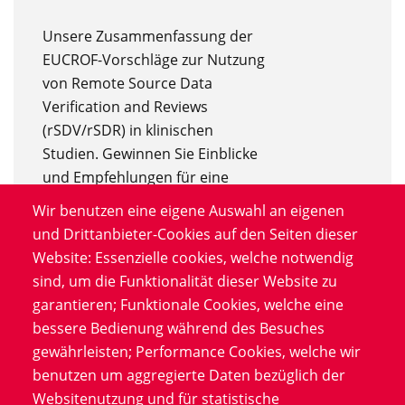
Unsere Zusammenfassung der
EUCROF-Vorschläge zur Nutzung
von Remote Source Data
Verification and Reviews
(rSDV/rSDR) in klinischen
Studien. Gewinnen Sie Einblicke
und Empfehlungen für eine
nahtlose Integration, welche die
Wir benutzen eine eigene Auswahl an eigenen
Datenkonsistenz und den
und Drittanbieter-Cookies auf den Seiten dieser
Datenschutz der Teilnehmer
Website: Essenzielle cookies, welche notwendig
gewährleistet und gleichzeitig
sind, um die Funktionalität dieser Website zu
den Aufwand für die Prüfstellen
garantieren; Funktionale Cookies, welche eine
reduziert.
bessere Bedienung während des Besuches
gewährleisten; Performance Cookies, welche wir
benutzen um aggregierte Daten bezüglich der
Jetzt herunterladen
Websitenutzung und für statistische