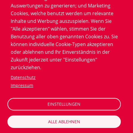
Auswertungen zu generieren; und Marketing
Cookies, welche benutzt werden um relevante
Inhalte und Werbung auszuspielen. Wenn Sie
"Alle akzeptieren" wählen, stimmen Sie der
Benutzung aller oben genannten Cookies zu. Sie
können individuelle Cookie-Typen akzeptieren
Wie sieht dein Arbeitstag aus?
oder ablehnen und Ihr Einverständnis in der
Zukunft jederzeit unter "Einstellungen"
"6:00 Uhr: Arbeitsstart mit einem Kaffee. Als
zurückziehen.
Frühaufsteher geben mir die ruhigen Stunden am
Morgen die Gelegenheit, Dinge abzuarbeiten.
Datenschutz
Impressum
Ab 8:00 Uhr: Erste Anfragen von Kollegen zu Projekten
erreichen mich über unser Messenger-Tool. Ich
versuche, diese schnellstmöglich zu bearbeiten. Doch
EINSTELLUNGEN
das ist meistens einfacher gesagt als getan: zur
Beantwortung muss ich Details oft selbst erst einmal
ALLE ABLEHNEN
nachschauen und raussuchen.